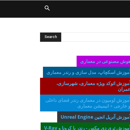
وش مصنوعی در معماری
موزش اسکچاپ، مدل سازی و رن
در معماری
موزش اتوکد ویژه معماری، شهرسازی،
مران
موزش لومیون در معماری رندر فضای داخلی
 خارجی
+ انیمیشن معماری
موزش آنریل انجین Unreal Engine
موزش تری دی مکس - رندر با کرونا و V-Ray