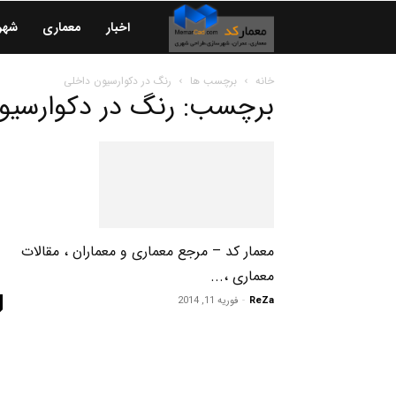
معمارکد
اخبار
معماری
شهر
|
خانه
برچسب ها
رنگ در دکوارسیون داخلی
برچسب: رنگ در دکوارسیو
معماری
|
شهرسازی
معمار کد – مرجع معماری و معماران ، مقالات
معماری ،...
|
ReZa
-
فوریه 11, 2014
عمران