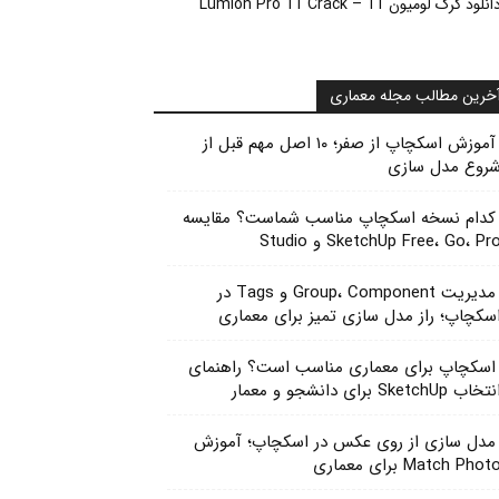
انلود کرک لومیون 11 – Lumion Pro 11 Crack
خرین مطالب مجله معماری
آموزش اسکچاپ از صفر؛ ۱۰ اصل مهم قبل از
روع مدل سازی
کدام نسخه اسکچاپ مناسب شماست؟ مقایسه
SketchUp Free، Go، Pr و Studio
مدیریت Group، Component و Tags در
سکچاپ؛ راز مدل سازی تمیز برای معماری
اسکچاپ برای معماری مناسب است؟ راهنمای
تخاب SketchUp برای دانشجو و معمار
مدل سازی از روی عکس در اسکچاپ؛ آموزش
Match Phot برای معماری