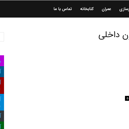
سازی
عمران
کتابخانه
تماس با ما
ن داخلی
ه
آ
آ
ع
0
آ
و
آ
آ