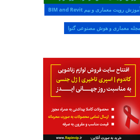
موزش رویت معماری و بیم BIM and Revit
جله معماری و هوش مصنوعی گنوا