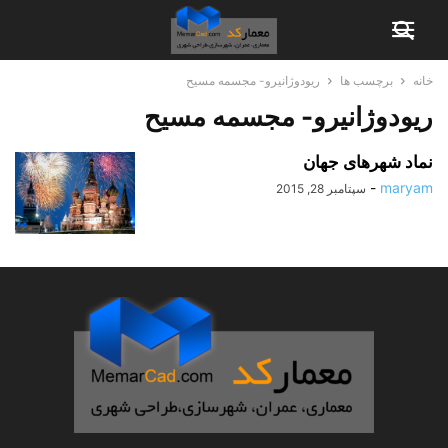
خانه
برچسب ها
ریودوژانیرو- مجسمه مسیح
ریودوژانیرو- مجسمه مسیح
نماد شهرهای جهان
-
maryam
سپتامبر 28, 2015