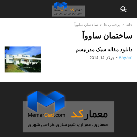
خانه
برچسب ها
ساختمان ساووآ
ساختمان ساووآ
دانلود مقاله سبک مدرنیسم
-
Payam
جولای 14, 2014