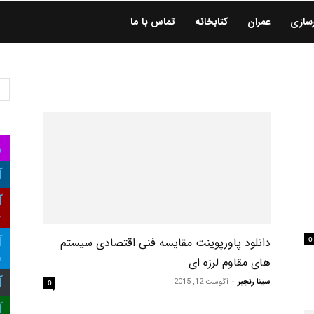
سازی
عمران
کتابخانه
تماس با ما
ه
آ
آ
ع
0
دانلود پاورپوینت مقایسه فنی اقتصادی سیستم
آ
و
های مقاوم لرزه ای
آ
سینا رنجبر
-
آگوست 12, 2015
0
آ