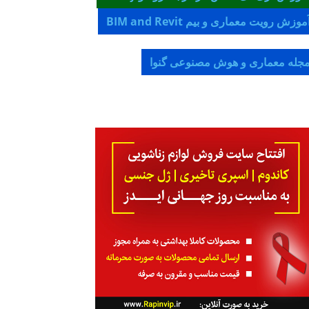
موزش رویت معماری و بیم BIM and Revit
جله معماری و هوش مصنوعی گنوا