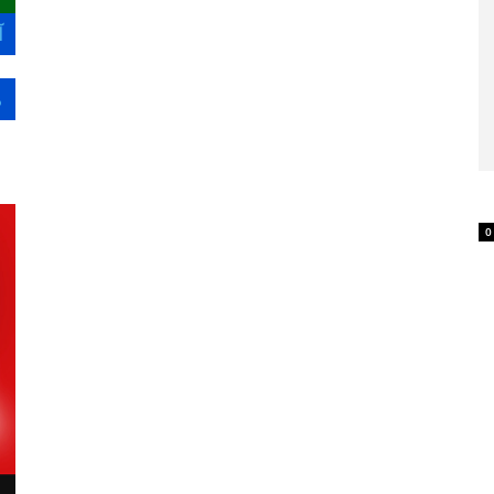
آ
م
0