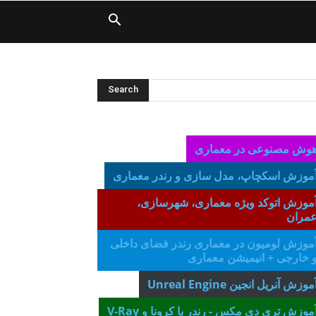
وش مصنوعی در معماری
موزش اسکچاپ، مدل سازی و رن
در معماری
موزش اتوکد ویژه معماری، شهرسازی،
مران
موزش لومیون در معماری رندر فضای داخلی
 خارجی
+ انیمیشن معماری
موزش آنریل انجین Unreal Engine
موزش تری دی مکس - رندر با کرونا و V-Ray