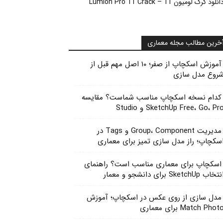
انلود کرک لومیون 11 – Lumion Pro 11 Crack
خرین مطالب مجله معماری
آموزش اسکچاپ از صفر؛ ۱۰ اصل مهم قبل از
روع مدل سازی
کدام نسخه اسکچاپ مناسب شماست؟ مقایسه
SketchUp Free، Go، Pr و Studio
مدیریت Group، Component و Tags در
سکچاپ؛ راز مدل سازی تمیز برای معماری
اسکچاپ برای معماری مناسب است؟ راهنمای
تخاب SketchUp برای دانشجو و معمار
مدل سازی از روی عکس در اسکچاپ؛ آموزش
Match Phot برای معماری