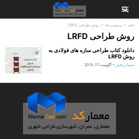
خانه
برچسب ها
روش طراحی LRFD
روش طراحی LRFD
دانلود کتاب طراحی سازه های فولادی به
روش LRFD
سینا رنجبر
-
آگوست 17, 2015